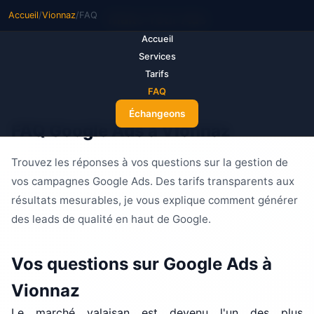
Accueil
/
Vionnaz
/
FAQ
M
ake Your Ads
Accueil
Services
Tarifs
FAQ
Échangeons
FAQ Google Ads à Vionnaz
Trouvez les réponses à vos questions sur la gestion de
vos campagnes Google Ads. Des tarifs transparents aux
résultats mesurables, je vous explique comment générer
des leads de qualité en haut de Google.
Vos questions sur Google Ads à
Vionnaz
Le marché valaisan est devenu l'un des plus