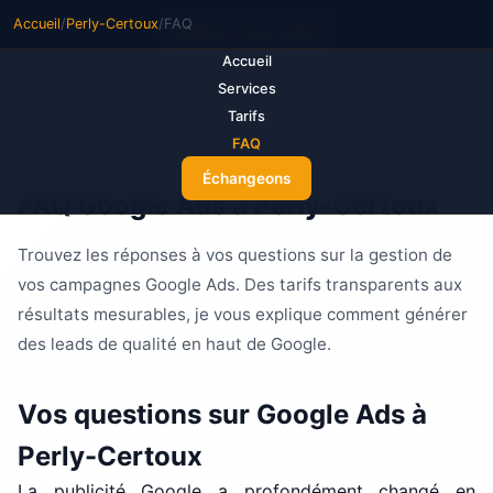
Accueil
/
Perly-Certoux
/
FAQ
M
ake Your Ads
Accueil
Services
Tarifs
FAQ
Échangeons
FAQ Google Ads à Perly-Certoux
Trouvez les réponses à vos questions sur la gestion de
vos campagnes Google Ads. Des tarifs transparents aux
résultats mesurables, je vous explique comment générer
des leads de qualité en haut de Google.
Vos questions sur Google Ads à
Perly-Certoux
La publicité Google a profondément changé en