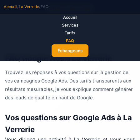
Accueil
/
La Verrerie
/
FAQ
M
ake Your Ads
Accueil
Services
Tarifs
FAQ
Échangeons
FAQ Google Ads à La Verrerie
Trouvez les réponses à vos questions sur la gestion de
vos campagnes Google Ads. Des tarifs transparents aux
résultats mesurables, je vous explique comment générer
des leads de qualité en haut de Google.
Vos questions sur Google Ads à La
Verrerie
Vous dirigez une activité à La Verrerie et vous vous