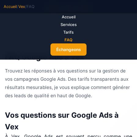
Accueil
/
Vex
/
FAQ
M
ake Your Ads
Accueil
Services
Tarifs
FAQ
Échangeons
FAQ Google Ads à Vex
Trouvez les réponses à vos questions sur la gestion de
vos campagnes Google Ads. Des tarifs transparents aux
résultats mesurables, je vous explique comment générer
des leads de qualité en haut de Google.
Vos questions sur Google Ads à
Vex
À Vex, Google Ads est souvent perçu comme une