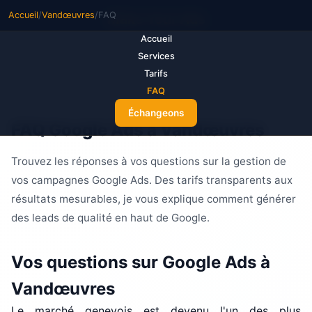
Accueil
/
Vandœuvres
/
FAQ
M
ake Your Ads
Accueil
Services
Tarifs
FAQ
Échangeons
FAQ Google Ads à Vandœuvres
Trouvez les réponses à vos questions sur la gestion de
vos campagnes Google Ads. Des tarifs transparents aux
résultats mesurables, je vous explique comment générer
des leads de qualité en haut de Google.
Vos questions sur Google Ads à
Vandœuvres
Le marché genevois est devenu l'un des plus