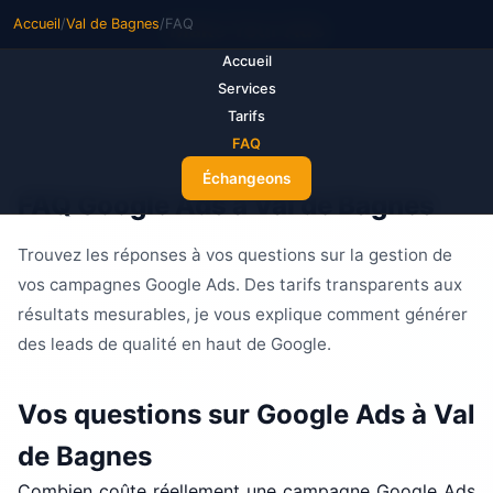
Accueil
/
Val de Bagnes
/
FAQ
M
ake Your Ads
Accueil
Services
Tarifs
FAQ
Échangeons
FAQ Google Ads à Val de Bagnes
Trouvez les réponses à vos questions sur la gestion de
vos campagnes Google Ads. Des tarifs transparents aux
résultats mesurables, je vous explique comment générer
des leads de qualité en haut de Google.
Vos questions sur Google Ads à Val
de Bagnes
Combien coûte réellement une campagne Google Ads