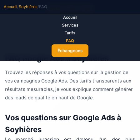
Accueil
/
Soyhières
/
FAQ
M
ake Your Ads
Accueil
Services
Tarifs
FAQ
Échangeons
FAQ Google Ads à Soyhières
Trouvez les réponses à vos questions sur la gestion de
vos campagnes Google Ads. Des tarifs transparents aux
résultats mesurables, je vous explique comment générer
des leads de qualité en haut de Google.
Vos questions sur Google Ads à
Soyhières
Le marché jurassien est devenu l'un des plus