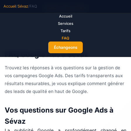
Accueil
/
Sévaz
/
FAQ
M
ake Your Ads
Accueil
Services
Tarifs
FAQ
Échangeons
FAQ Google Ads à Sévaz
Trouvez les réponses à vos questions sur la gestion de
vos campagnes Google Ads. Des tarifs transparents aux
résultats mesurables, je vous explique comment générer
des leads de qualité en haut de Google.
Vos questions sur Google Ads à
Sévaz
La publicité Google a profondément changé en