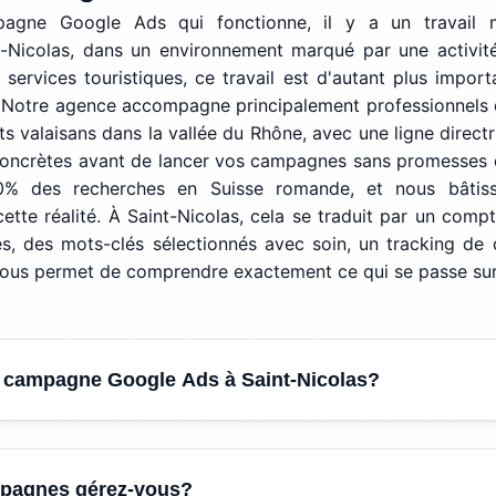
agne Google Ads qui fonctionne, il y a un travail m
t-Nicolas, dans un environnement marqué par une activité
 services touristiques, ce travail est d'autant plus impor
ée. Notre agence accompagne principalement professionnels 
 valaisans dans la vallée du Rhône, avec une ligne directri
concrètes avant de lancer vos campagnes sans promesses 
% des recherches en Suisse romande, et nous bâtiss
cette réalité. À Saint-Nicolas, cela se traduit par un com
, des mots-clés sélectionnés avec soin, un tracking de c
 vous permet de comprendre exactement ce qui se passe su
 campagne Google Ads à Saint-Nicolas?
our une campagne Google Ads est de
CHF 150.- par mois
,
mpagnes gérez-vous?
essifs (30% du budget en moyenne) et
CHF 349.- pour la mi