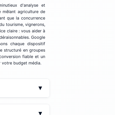
inutieux d'analyse et
 mêlant agriculture de
tant que la concurrence
du tourisme, vignerons,
ce claire : vous aider à
déraisonnables. Google
ons chaque dispositif
pte structuré en groupes
onversion fiable et un
r votre budget média.
▼
 auquel s'ajoutent les
▼
se en place initiale