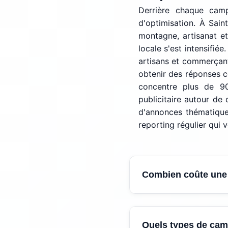
Derrière chaque camp
d'optimisation. À Sain
montagne, artisanat et
locale s'est intensifi
artisans et commerçants
obtenir des réponses 
concentre plus de 90
publicitaire autour de 
d'annonces thématiques
reporting régulier qui
Combien coûte une
Le budget minimum p
Quels types de ca
frais de gestion dégr