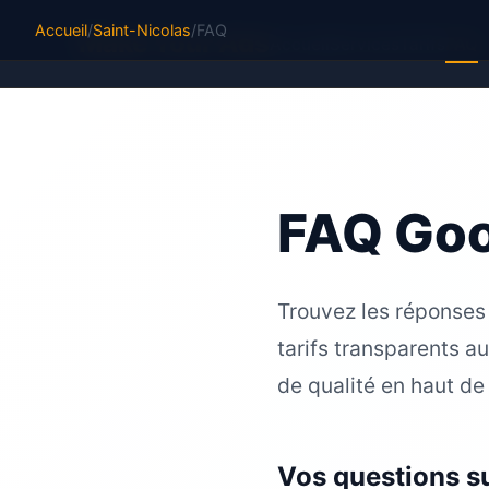
Accueil
/
Saint-Nicolas
/
FAQ
M
ake Your Ads
Accueil
Services
Tarifs
FAQ
FAQ Goo
Trouvez les réponses
tarifs transparents a
de qualité en haut de
Vos questions s