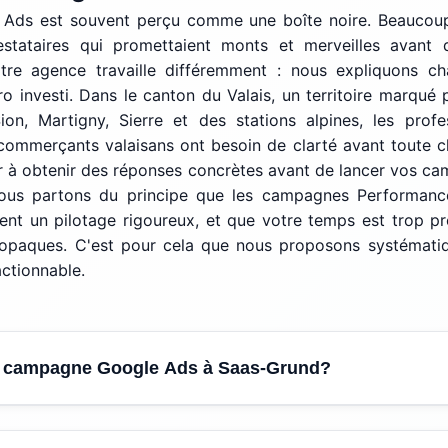
Ads est souvent perçu comme une boîte noire. Beaucoup
stataires qui promettaient monts et merveilles avant d
tre agence travaille différemment : nous expliquons c
o investi. Dans le canton du Valais, un territoire marqué p
ion, Martigny, Sierre et des stations alpines, les profe
 commerçants valaisans ont besoin de clarté avant toute 
 à obtenir des réponses concrètes avant de lancer vos ca
ous partons du principe que les campagnes Performanc
nt un pilotage rigoureux, et que votre temps est trop pr
 opaques. C'est pour cela que nous proposons systématiqu
actionnable.
 campagne Google Ads à Saas-Grund?
our une campagne Google Ads est de
CHF 150.- par mois
,