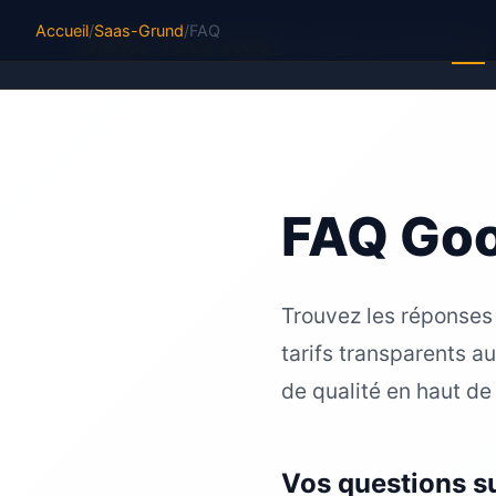
Accueil
/
Saas-Grund
/
FAQ
M
ake Your Ads
Accueil
Services
Tarifs
FAQ
FAQ Goo
Trouvez les réponses
tarifs transparents a
de qualité en haut de
Vos questions s