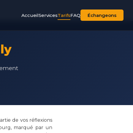
Accueil
Services
Tarifs
FAQ
Échangeons
ly
agement
rtie de vos réflexions
ibourg, marqué par un