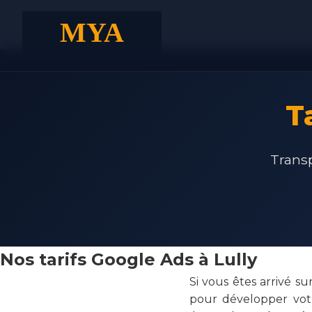
T
Transp
Nos tarifs Google Ads à Lully
Si vous êtes arrivé s
pour développer votr