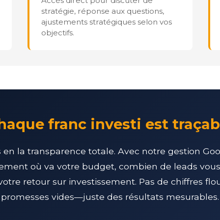
Accès direct pour discuter de
stratégie, réponse aux questions,
ajustements stratégiques selon vos
objectifs.
haque franc investi est traçab
en la transparence totale. Avec notre gestion Go
ement où va votre budget, combien de leads vous
votre retour sur investissement. Pas de chiffres flo
promesses vides—juste des résultats mesurables.