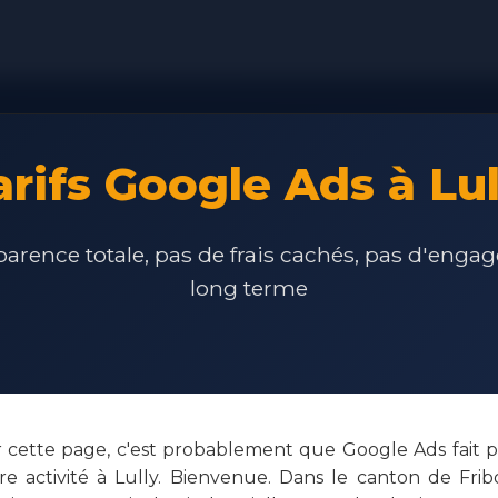
arifs Google Ads à Lul
arence totale, pas de frais cachés, pas d'eng
long terme
ur cette page, c'est probablement que Google Ads fait pa
e activité à Lully. Bienvenue. Dans le canton de Fr