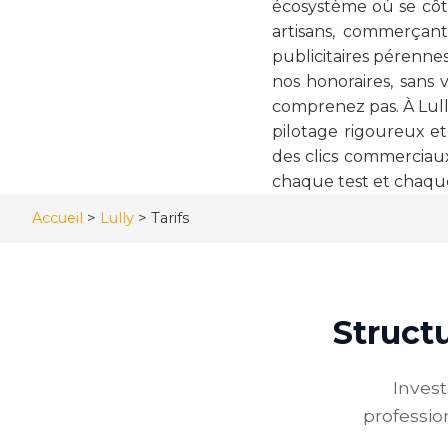
écosystème où se côt
artisans, commerçant
publicitaires pérennes
nos honoraires, sans
comprenez pas. À Lull
pilotage rigoureux et
des clics commerciau
chaque test et chaque
Accueil
>
Lully
>
Tarifs
Structu
Inves
professio