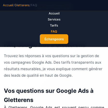
Accueil
/
Gletterens
/
FAQ
M
ake Your Ads
Accueil
Services
Tarifs
FAQ
Échangeons
FAQ Google Ads à Gletterens
Trouvez les réponses à vos questions sur la gestion de
vos campagnes Google Ads. Des tarifs transparents aux
résultats mesurables, je vous explique comment générer
des leads de qualité en haut de Google.
Vos questions sur Google Ads à
Gletterens
À Gletterens, Google Ads est souvent perçu comme