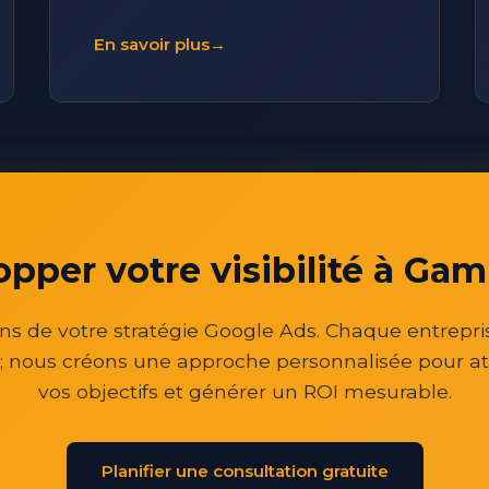
En savoir plus
→
opper votre visibilité à Ga
ns de votre stratégie Google Ads. Chaque entrepri
; nous créons une approche personnalisée pour at
vos objectifs et générer un ROI mesurable.
Planifier une consultation gratuite