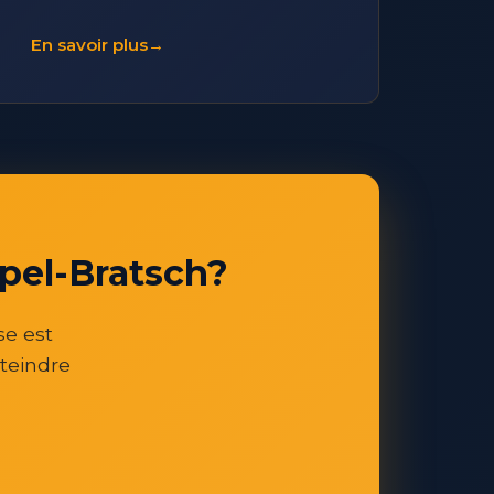
En savoir plus
→
mpel-Bratsch?
se est
teindre