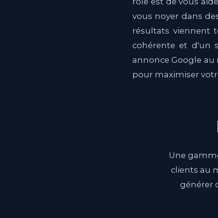
rôle est de vous aider
vous noyer dans des
résultats viennent 
cohérente et d'un s
annonce Google au mo
pour maximiser votre
Une gamme c
clients au 
générer d