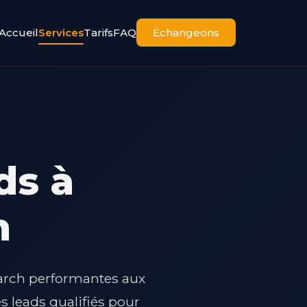
Accueil
Services
Tarifs
FAQ
Échangeons
ds à
h
arch performantes aux
s leads qualifiés pour