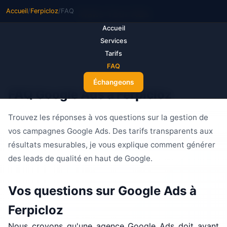
Accueil
/
Ferpicloz
/
FAQ
M
ake Your Ads
Accueil
Services
Tarifs
FAQ
Échangeons
FAQ Google Ads à Ferpicloz
Trouvez les réponses à vos questions sur la gestion de
vos campagnes Google Ads. Des tarifs transparents aux
résultats mesurables, je vous explique comment générer
des leads de qualité en haut de Google.
Vos questions sur Google Ads à
Ferpicloz
Nous croyons qu'une agence Google Ads doit avant