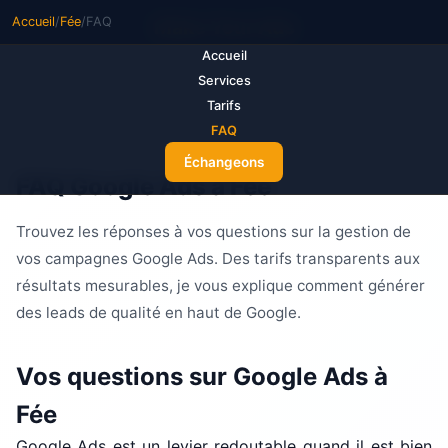
Accueil
/
Fée
/
FAQ
M
ake Your Ads
Accueil
Services
Tarifs
FAQ
Échangeons
FAQ Google Ads à Fée
Trouvez les réponses à vos questions sur la gestion de
vos campagnes Google Ads. Des tarifs transparents aux
résultats mesurables, je vous explique comment générer
des leads de qualité en haut de Google.
Vos questions sur Google Ads à
Fée
Google Ads est un levier redoutable quand il est bien