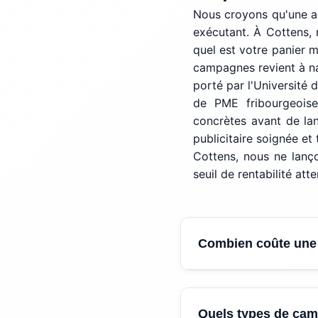
Nous croyons qu'une ag
exécutant. À Cottens
quel est votre panier 
campagnes revient à na
porté par l'Université 
de PME fribourgeoise
concrètes avant de la
publicitaire soignée et
Cottens, nous ne lanço
seuil de rentabilité att
Combien coûte une
Le budget minimum p
Quels types de ca
frais de gestion dégr