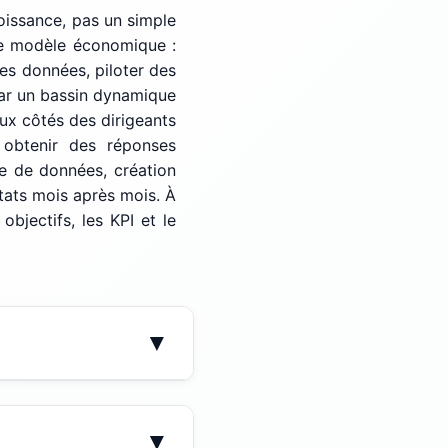
oissance, pas un simple
e modèle économique :
es données, piloter des
par un bassin dynamique
aux côtés des dirigeants
 obtenir des réponses
e de données, création
ltats mois après mois. À
bjectifs, les KPI et le
▼
 auquel s'ajoutent les
▼
se en place initiale