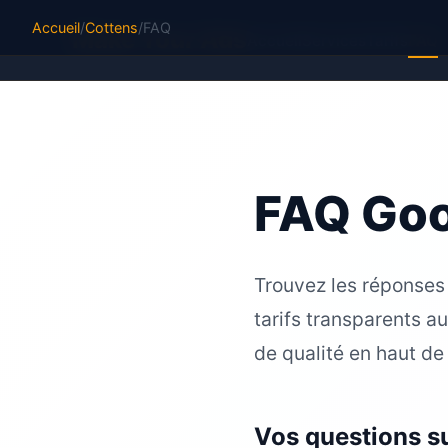
Accueil
/
Cottens
/
FAQ
M
ake Your Ads
Accueil
Services
Tarifs
FAQ
FAQ Goo
Trouvez les réponses
tarifs transparents a
de qualité en haut de
Vos questions s