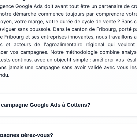
ence Google Ads doit avant tout être un partenaire de cr
, notre démarche commence toujours par comprendre votr
moyen, votre marge, votre durée de cycle de vente ? Sans c
viguer sans boussole. Dans le canton de Fribourg, porté 
de Fribourg et ses entreprises innovantes, nous travaillons 
s et acteurs de l'agroalimentaire régional qui veulent
ncer vos campagnes. Notre méthodologie combine analys
 tests continus, avec un objectif simple : améliorer vos résu
ns jamais une campagne sans avoir validé avec vous les o
endu.
 campagne Google Ads à Cottens?
our une campagne Google Ads est de
CHF 150.- par mois
,
mpagnes gérez-vous?
essifs (30% du budget en moyenne) et
CHF 349.- pour la mi