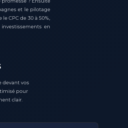
le promesse ? Ensuite
agnes et le pilotage
e le CPC de 30 à 50%,
 investissements en
s
e devant vos
ptimisé pour
ent clair.