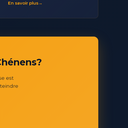
En savoir plus
→
 Chénens?
se est
teindre