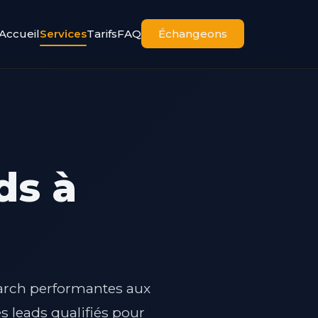
Accueil
Services
Tarifs
FAQ
Échangeons
ds à
arch performantes aux
s leads qualifiés pour