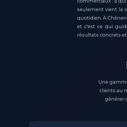
commerciaux : à qui 
seulement vient la 
quotidien. À Chénens
et c'est ce qui gu
résultats concrets e
Une gamme c
clients au 
générer d