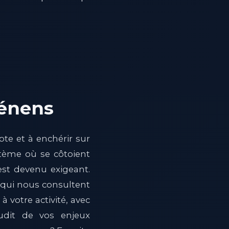
hénens
te et à enchérir sur
tème où se côtoient
 est devenu exigeant.
s qui nous consultent
à votre activité, avec
udit de vos enjeux