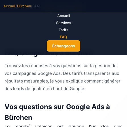
Accueil
/
Bürchen
/
FAQ
M
ake Your Ads
Accueil
Services
Tarifs
FAQ
Échangeons
FAQ Google Ads à Bürchen
Trouvez les réponses à vos questions sur la gestion de
vos campagnes Google Ads. Des tarifs transparents aux
résultats mesurables, je vous explique comment générer
des leads de qualité en haut de Google.
Vos questions sur Google Ads à
Bürchen
Le marché valaisan est devenu l'un des plus