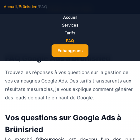
Accueil
/
Brünisried
/
FAQ
M
ake Your Ads
Accueil
Services
Tarifs
FAQ
Échangeons
FAQ Google Ads à Brünisried
Trouvez les réponses à vos questions sur la gestion de
vos campagnes Google Ads. Des tarifs transparents aux
résultats mesurables, je vous explique comment générer
des leads de qualité en haut de Google.
Vos questions sur Google Ads à
Brünisried
Le marché fribourgeois est devenu l'un des plus