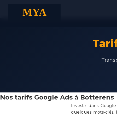
Tari
Transp
Nos tarifs Google Ads à Botterens
Investir dans Googl
quelques mots-clés. 