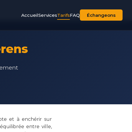
Accueil
Services
Tarifs
FAQ
Échangeons
erens
agement
te et à enchérir sur
uilibrée entre ville,