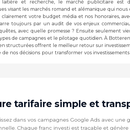
 laitière et recherche, le marché publicitaire est 
ues visant les marchés romand et alémanique qui nous
r clairement votre budget média et nos honoraires, av
rre toujours par un audit de vos enjeux commerciaux
equêtes, avec quelle promesse ? Ensuite seulement vie
types de campagnes et le pilotage quotidien. À Botteren
structurées offrent le meilleur retour sur investissemen
de nos décisions pour transformer vos investissements
re tarifaire simple et tran
tissez dans vos campagnes Google Ads avec une g
nnelle. Chaque franc investi est traçable et génère