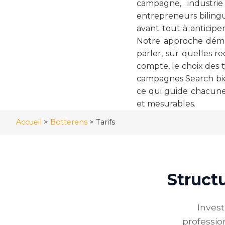
campagne, industrie
entrepreneurs biling
avant tout à anticipe
Notre approche déma
parler, sur quelles r
compte, le choix des 
campagnes Search bien 
ce qui guide chacune 
et mesurables.
Accueil
>
Botterens
>
Tarifs
Structu
Inves
professio