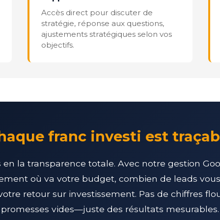
Accès direct pour discuter de
stratégie, réponse aux questions,
ajustements stratégiques selon vos
objectifs.
haque franc investi est traçab
en la transparence totale. Avec notre gestion Go
ement où va votre budget, combien de leads vous
votre retour sur investissement. Pas de chiffres flo
promesses vides—juste des résultats mesurables.