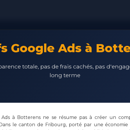
fs Google Ads à Bott
arence totale, pas de frais cachés, pas d'eng
long terme
e Ads à Botterens ne se résume pas à créer un comp
Dans le canton de Fribourg, porté par une économie éq