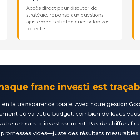
Accès direct pour discuter de
stratégie, réponse aux questions,
ajustements stratégiques selon vos
objectifs.
haque franc investi est traçab
en la transparence totale. Avec notre gestion Go
ement où va votre budget, combien de leads vous
votre retour sur investissement. Pas de chiffres flo
promesses vides—juste des résultats mesurables.