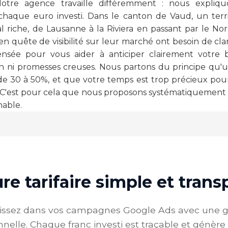
Notre agence travaille différemment : nous expliqu
haque euro investi. Dans le canton de Vaud, un ter
l riche, de Lausanne à la Riviera en passant par le Nor
 quête de visibilité sur leur marché ont besoin de cla
nsée pour vous aider à anticiper clairement votre
on ni promesses creuses. Nous partons du principe qu'
de 30 à 50%, et que votre temps est trop précieux pou
 C'est pour cela que nous proposons systématiquement un 
able.
re tarifaire simple et tran
tissez dans vos campagnes Google Ads avec une g
nnelle. Chaque franc investi est traçable et génère