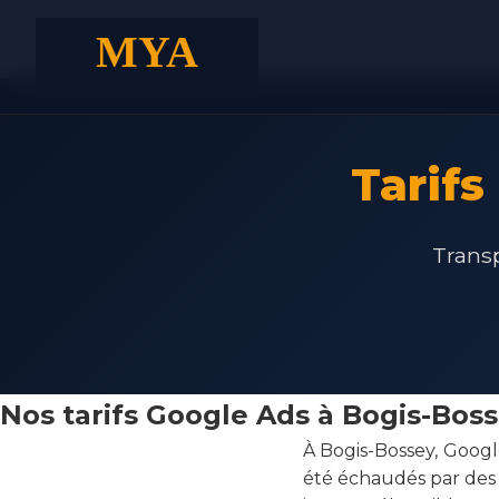
Tarif
Transp
Nos tarifs Google Ads à Bogis-Bos
À Bogis-Bossey, Goog
été échaudés par des 