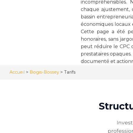
incompréhensibles. 
chaque ajustement, c
bassin entrepreneuria
économiques locaux en
Cette page a été pe
honoraires, sans jarg
peut réduire le CPC 
prestataires opaques.
documenté et actionn
Accueil
>
Bogis-Bossey
>
Tarifs
Structu
Inves
professio