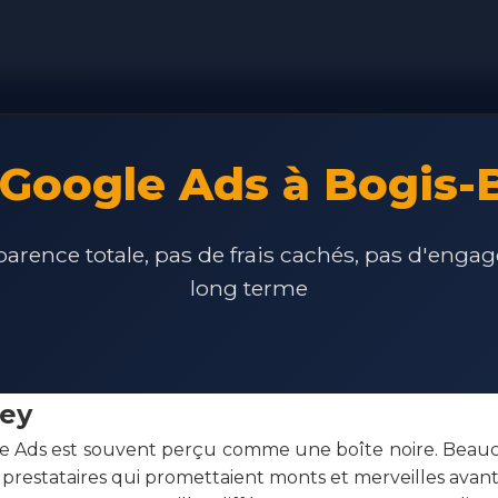
s Google Ads à Bogis-
arence totale, pas de frais cachés, pas d'eng
long terme
sey
le Ads est souvent perçu comme une boîte noire. Beauc
prestataires qui promettaient monts et merveilles avant 