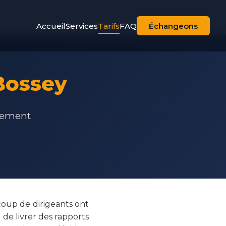
Accueil
Services
Tarifs
FAQ
Échangeons
Bossey
agement
oup de dirigeants ont
de livrer des rapports