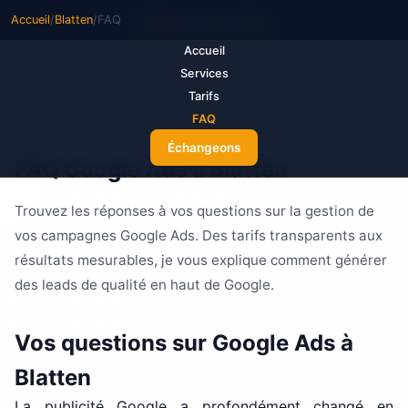
Accueil
/
Blatten
/
FAQ
M
ake Your Ads
Accueil
Services
Tarifs
FAQ
Échangeons
FAQ Google Ads à Blatten
Trouvez les réponses à vos questions sur la gestion de
vos campagnes Google Ads. Des tarifs transparents aux
résultats mesurables, je vous explique comment générer
des leads de qualité en haut de Google.
Vos questions sur Google Ads à
Blatten
La publicité Google a profondément changé en