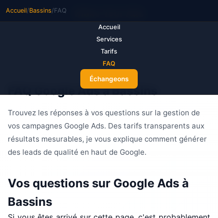
Accueil
/
Bassins
/
FAQ
M
ake Your Ads
Accueil
Services
Tarifs
FAQ
Échangeons
FAQ Google Ads à Bassins
Trouvez les réponses à vos questions sur la gestion de
vos campagnes Google Ads. Des tarifs transparents aux
résultats mesurables, je vous explique comment générer
des leads de qualité en haut de Google.
Vos questions sur Google Ads à
Bassins
Si vous êtes arrivé sur cette page, c'est probablement