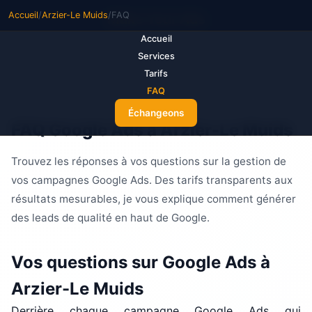
Accueil
/
Arzier-Le Muids
/
FAQ
M
ake Your Ads
Accueil
Services
Tarifs
FAQ
Échangeons
FAQ Google Ads à Arzier-Le Muids
Trouvez les réponses à vos questions sur la gestion de
vos campagnes Google Ads. Des tarifs transparents aux
résultats mesurables, je vous explique comment générer
des leads de qualité en haut de Google.
Vos questions sur Google Ads à
Arzier-Le Muids
Derrière chaque campagne Google Ads qui