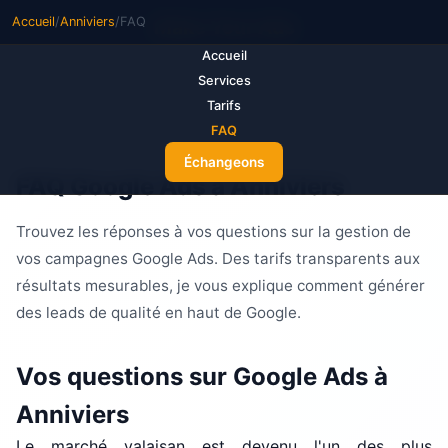
Accueil
/
Anniviers
/
FAQ
M
ake Your Ads
Accueil
Services
Tarifs
FAQ
Échangeons
FAQ Google Ads à Anniviers
Trouvez les réponses à vos questions sur la gestion de
vos campagnes Google Ads. Des tarifs transparents aux
résultats mesurables, je vous explique comment générer
des leads de qualité en haut de Google.
Vos questions sur Google Ads à
Anniviers
Le marché valaisan est devenu l'un des plus